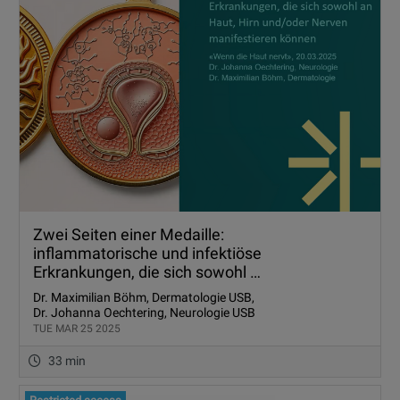
Zwei Seiten einer Medaille:
inflammatorische und infektiöse
Erkrankungen, die sich sowohl an
Haut, Hirn und/oder Nerven
Dr. Maximilian Böhm, Dermatologie USB,
manifestieren können
Dr. Johanna Oechtering, Neurologie USB
TUE MAR 25 2025
33 min