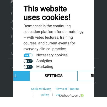
Library
This website
Events
uses cookies!
Upcoming events
Dermacast is the continuing
DERMACOMPASS ↗
education platform for dermatology
Subscribe to our newsletter
– with video lectures, training
courses, and current events for
Contact
everyday clinical practice.
Authorization form for speakers
Necessary cookies
Analytics
Marketing
Privacy Policy
| >
Terms of use
| >
Imprint
| >
Cookies
CEPT ALL
SETTINGS
REJECT 
© 2026 Swiss4ward GmbH Zürich
Cookies
Privacy
Terms of
Imprint
policy
use